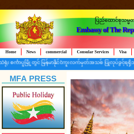
ပြည်ထောင်စုသမ္မတမြ
Embassy of The Rep
Home
News
commercial
Consular Services
Visa
ု့တွင် မြန်မာနိုင်ငံကူးလက်မှတ်အသစ် ပြုလုပ်ခွင့်ရရှိသူများစာရင်း
Cli
MFA PRESS