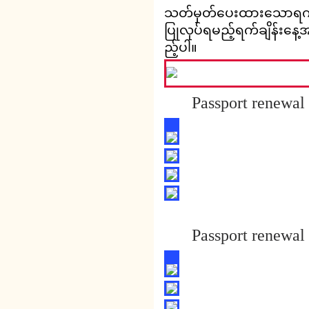
သတ်မှတ်ပေးထားသောရက်ချ
ပြုလုပ်ရမည့်ရက်ချိန်းန
ည့်ပါ။
Passport renewal 
Passport renewal 