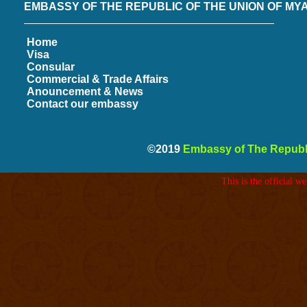
EMBASSY OF THE REPUBLIC OF THE UNION OF M
Home
Visa
Consular
Commercial & Trade Affairs
Anouncement & News
Contact our embassy
©2019
Embassy of The Republ
This is the official 