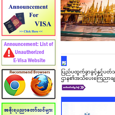
ပြည်ပထွက်ခွာခွင့်နှင့်
ဌာန၏အသိပေးကြေညာချ